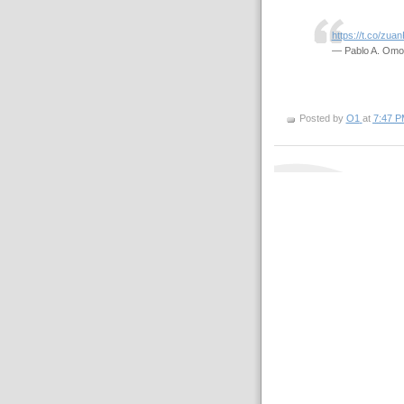
https://t.co/zua
— Pablo A. Om
Posted by
O1
at
7:47 P