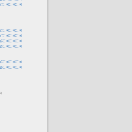
(@))))))))))))))))
(@))))))))))))))))
(@))))))))))))))))
(@))))))))))))))))
(@))))))))))))))))
(@))))))))))))))))
(@))))))))))))))))
6)