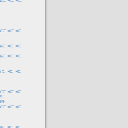
(@))))))))))))))))
(@))))))))))))))))
(@))))))))))))))))
(@))))))))))))))))
(@))))))))))))))))
(@))))))))))))))))
110
 109
(@))))))))))))))))
(@))))))))))))))))