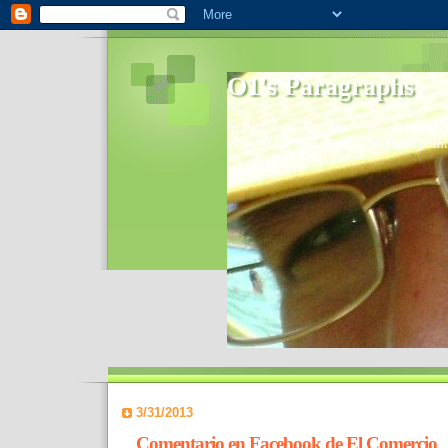
O1's Paragraphs
In 2006 I started to distribute comments 
World- I decided to bring out those point
3/31/2013
Comentario en Facebook de El Comercio