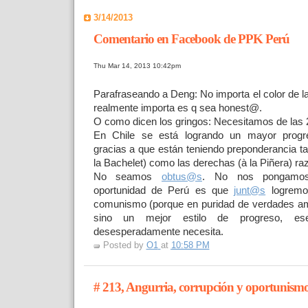
3/14/2013
Comentario en Facebook de PPK Perú
Thu Mar 14, 2013 10:42pm
Parafraseando a Deng: No importa el color de la 
realmente importa es q sea honest@.
O como dicen los gringos: Necesitamos de las 2
En Chile se está logrando un mayor progre
gracias a que están teniendo preponderancia ta
la Bachelet) como las derechas (à la Piñera) ra
No seamos
obtus@s
. No nos pongamos
oportunidad de Perú es que
junt@s
logremos
comunismo (porque en puridad de verdades a
sino un mejor estilo de progreso, e
desesperadamente necesita.
Posted by
O1
at
10:58 PM
# 213, Angurria, corrupción y oportunism