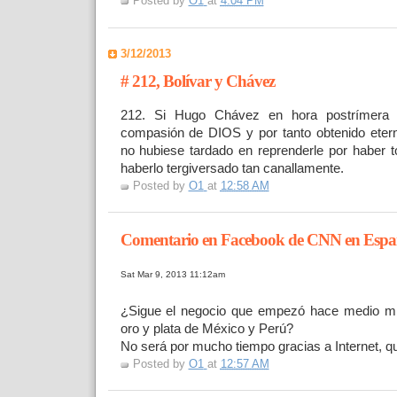
Posted by
O1
at
4:04 PM
3/12/2013
# 212, Bolívar y Chávez
212. Si Hugo Chávez en hora postrímera h
compasión de DIOS y por tanto obtenido etern
no hubiese tardado en reprenderle por haber
haberlo tergiversado tan canallamente.
Posted by
O1
at
12:58 AM
Comentario en Facebook de CNN en Espa
Sat Mar 9, 2013 11:12am
¿Sigue el negocio que empezó hace medio mil
oro y plata de México y Perú?
No será por mucho tiempo gracias a Internet, 
Posted by
O1
at
12:57 AM