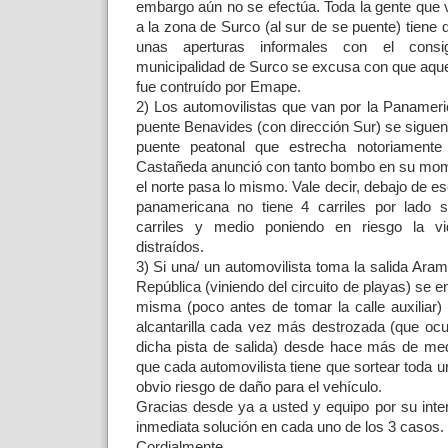
embargo aún no se efectúa. Toda la gente que v
a la zona de Surco (al sur de se puente) tiene
unas aperturas informales con el consig
municipalidad de Surco se excusa con que aqu
fue contruído por Emape.
2) Los automovilistas que van por la Panameric
puente Benavides (con dirección Sur) se sigue
puente peatonal que estrecha notoriamente 
Castañeda anunció con tanto bombo en su mome
el norte pasa lo mismo. Vale decir, debajo de es
panamericana no tiene 4 carriles por lado 
carriles y medio poniendo en riesgo la v
distraídos.
3) Si una/ un automovilista toma la salida Ara
República (viniendo del circuito de playas) se en
misma (poco antes de tomar la calle auxiliar
alcantarilla cada vez más destrozada (que oc
dicha pista de salida) desde hace más de med
que cada automovilista tiene que sortear toda 
obvio riesgo de daño para el vehículo.
Gracias desde ya a usted y equipo por su inte
inmediata solución en cada uno de los 3 casos.
Cordialmente,