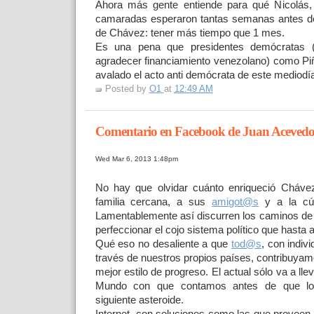
Ahora más gente entiende para qué Nicolás
camaradas esperaron tantas semanas antes de
de Chávez: tener más tiempo que 1 mes.
Es una pena que presidentes demócratas 
agradecer financiamiento venezolano) como Pi
avalado el acto anti demócrata de este mediodía
Posted by
O1
at
12:49 AM
Comentario en Facebook de Juan Aceved
Wed Mar 6, 2013 1:48pm
No hay que olvidar cuánto enriqueció Cháve
familia cercana, a sus
amigot@s
y a la cúp
Lamentablemente así discurren los caminos de
perfeccionar el cojo sistema político que hast
Qué eso no desaliente a que
tod@s
, con indiv
través de nuestros propios países, contribuyam
mejor estilo de progreso. El actual sólo va a llev
Mundo con que contamos antes de que lo 
siguiente asteroide.