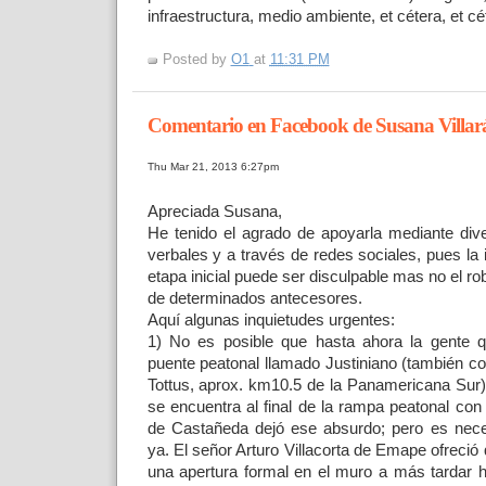
infraestructura, medio ambiente, et cétera, et cét
Posted by
O1
at
11:31 PM
Comentario en Facebook de Susana Villar
Thu Mar 21, 2013 6:27pm
Apreciada Susana,
He tenido el agrado de apoyarla mediante div
verbales y a través de redes sociales, pues la
etapa inicial puede ser disculpable mas no el rob
de determinados antecesores.
Aquí algunas inquietudes urgentes:
1) No es posible que hasta ahora la gente q
puente peatonal llamado Justiniano (también 
Tottus, aprox. km10.5 de la Panamericana Sur)
se encuentra al final de la rampa peatonal con
de Castañeda dejó ese absurdo; pero es neces
ya. El señor Arturo Villacorta de Emape ofreció 
una apertura formal en el muro a más tardar 