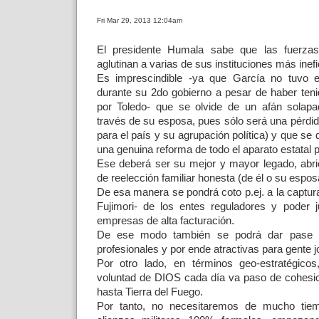
Fri Mar 29, 2013 12:04am
El presidente Humala sabe que las fuerz
aglutinan a varias de sus instituciones más inef
Es imprescindible -ya que García no tuvo e
durante su 2do gobierno a pesar de haber teni
por Toledo- que se olvide de un afán solapa
través de su esposa, pues sólo será una pérdid
para el país y su agrupación política) y que s
una genuina reforma de todo el aparato estatal
Ese deberá ser su mejor y mayor legado, abri
de reelección familiar honesta (de él o su espo
De esa manera se pondrá coto p.ej. a la captur
Fujimori- de los entes reguladores y poder j
empresas de alta facturación.
De ese modo también se podrá dar pase 
profesionales y por ende atractivas para gente 
Por otro lado, en términos geo-estratégico
voluntad de DIOS cada día va paso de cohesi
hasta Tierra del Fuego.
Por tanto, no necesitaremos de mucho tiem