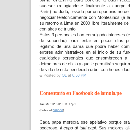
sucesor (refugiandose finalmente a cuerpo 
París) no dudó, llevado por un oportunismo de 
negociar telefónicamente con Montesinos (a 
su retorno a Lima en 2000 libre literalmente de
con aires de triunfo.
Estos 3 personajes han comulgado intereses (c
de sonoridad) para tentar en pocos días po
legítimo de una dama que podrá haber come
errores administrativos en el inicio de su fun
cualidades personales que ensombrecen a
detractores de oficio y que le permitirán seguir 
de vida de esta bendecida urbe, con honestidad
Posted by
O1
at
8:58 PM
Comentario en Facebook de lamula.pe
Tue Mar 12, 2013 11:17pm
papado
(Sobre el
)
Cada papa merecía ese apelativo porque era 
poderoso,
il capo di tutti capi
. Sus mejores al