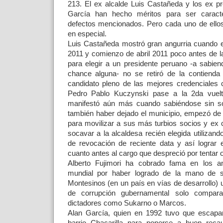
213. El ex alcalde Luis Castañeda y los ex pr
García han hecho méritos para ser caract
defectos mencionados. Pero cada uno de ellos
en especial.
Luis Castañeda mostró gran angurria cuando e
2011 y comienzo de abril 2011 poco antes de la
para elegir a un presidente peruano -a sabie
chance alguna- no se retiró de la contienda
candidato pleno de las mejores credenciales
Pedro Pablo Kuczynski pase a la 2da vuelt
manifestó aún más cuando sabiéndose sin so
también haber dejado el municipio, empezó de
para movilizar a sus más turbios socios y ex c
socavar a la alcaldesa recién elegida utilizan
de revocación de reciente data y así lograr e
cuanto antes al cargo que despreció por tentar
Alberto Fujimori ha cobrado fama en los an
mundial por haber logrado de la mano de s
Montesinos (en un país en vías de desarrollo) u
de corrupción gubernamental solo compara
dictadores como Sukarno o Marcos.
Alan García, quien en 1992 tuvo que escapar
barrio Chacarilla para ponerse a buen reca