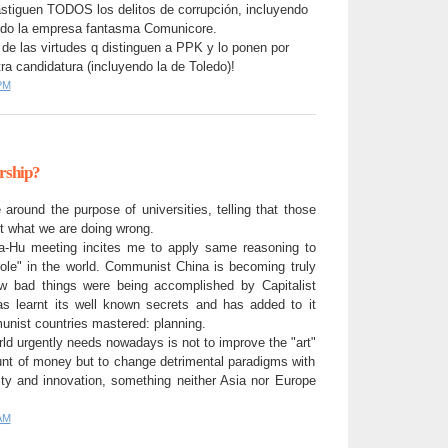
astiguen TODOS los delitos de corrupción, incluyendo
ndo la empresa fantasma Comunicore.
 las virtudes q dis
tinguen a PPK y lo ponen por
ra candidatura (incluyendo la de Toledo)!
PM
ership?
e around the purpose of universities, telling that those
ct what we are doing wrong.
-Hu meeting incites me to apply same reasoning to
role" in the world. Communist China is becoming truly
ow bad things were being accomplished by Capitalist
s learnt its well known secrets and has added to it
nist countries mastered: planning.
ld urgently needs nowadays is not to improve the "art"
unt of money but to change detrimental paradigms with
ivity and innovation, something neither Asia nor Europe
AM