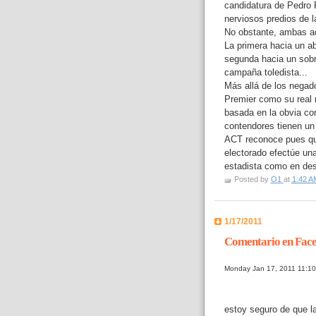
candidatura de Pedro 
nerviosos predios de la
No obstante, ambas acc
La primera hacia un a
segunda hacia un sobr
campaña toledista...
Más allá de los negad
Premier como su real n
basada en la obvia co
contendores tienen un
ACT reconoce pues que
electorado efectúe una
estadista como en des
Posted by
O1
at
1:42 A
1/17/2011
Comentario en Face
Monday Jan 17, 2011 11:1
estoy seguro de que 