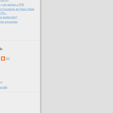
o de m?
o y las tachas a PPK
en Facebook de Pedro Pablo
 Pa...
se leadership?
 las encuestas
Me
O1
st
rofile