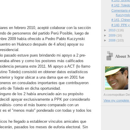
# 143, Gring
# 142, Toled
Comentario 
Kuczynski
# 141, Chine
# 140, PPK y
liares en febrero 2010, acepté colaborar con la sección
►
2010
(116)
ndo de personeros del partido Perú Posible, luego de
►
2009
(16)
embre 2009 había ofrecido a Pedro Pablo Kuczynski
►
2008
(103)
cuentro en Huánuco después de 4 años) apoyar su
residencial.
año pasado estuve pues brindando mi apoyo a 2 pre-
About 
eraba afines y como los postores más calificados
esidencia peruana este 2011. Mi apoyo a ACT (lo llamo
stino Toledo) consistió en obtener datos estadísticos
xterior y lograr ubicar a una dama que en 2001 fue
soneros en consulados importantes que contribuyeron
iunfo de Toledo en dicha oportunidad.
ninguno de los 2 había anunciado aún su propósito
A cosmopolitan Dei
- decidí apoyar exclusivamente a PPK por considerarlo
View my complete p
análisis- como el más bueno comparado con un
z es el "menos malo" ponderado con todas y todos los
icos he llegado a establecer vínculos amicales que
lecerán, pasados los meses de euforia electoral. Sin