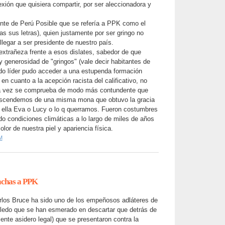
xión que quisiera compartir, por ser aleccionadora y
nte de Perú Posible que se refería a PPK como el
as sus letras), quien justamente por ser gringo no
llegar a ser presidente de nuestro país.
 extrañeza frente a esos dislates, sabedor de que
 y generosidad de "gringos" (vale decir habitantes de
o líder pudo acceder a una estupenda formación
en cuanto a la acepción racista del calificativo, no
da vez se comprueba de modo más contundente que
scendemos de una misma mona que obtuvo la gracia
 ella Eva o Lucy o lo q querramos. Fueron costumbres
do condiciones climáticas a lo largo de miles de años
lor de nuestra piel y apariencia física.
M
tachas a PPK
arlos Bruce ha sido uno de los empeñosos adláteres de
oledo que se han esmerado en descartar que detrás de
iente asidero legal) que se presentaron contra la