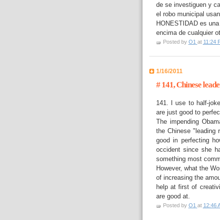
de se investiguen y c
el robo municipal usa
HONESTIDAD es una de
encima de cualquier ot
Posted by
O1
at
11:24 
1/16/2011
# 141, Chinese lead
141. I use to half-jok
are just good to perfe
The impending Obama
the Chinese "leading 
good in perfecting h
occident since she ha
something most commu
However, what the Wor
of increasing the amo
help at first of creat
are good at.
Posted by
O1
at
12:46 