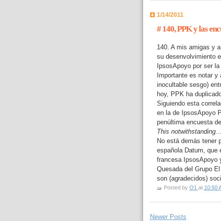
1/14/2011
# 140, PPK y las enc
140. A mis amigas y a
su desenvolvimiento e
IpsosApoyo por ser la
Importante es notar y 
inocultable sesgo) ent
hoy, PPK ha duplicado
Siguiendo esta correl
en la de IpsosApoyo P
penúltima encuesta de
This notwithstanding..
No está demás tener pr
española Datum, que el
francesa IpsosApoyo 
Quesada del Grupo El
son (agradecidos) soci
Posted by
O1
at
10:50 
Newer Posts