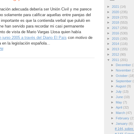
►
2021
(14)
nación adecuada debería ser Unión Civil y me parece
►
2020
(235)
no solamente para calificar aquellas entre parejas del
►
2019
(370)
importante es que la contienda verbal que pululó en
►
2018
(553)
e han servido para recordar mi casi permanente
►
2017
(256)
nto de vista de Mario Vargas Llosa quien había
►
2016
(530)
n junio 2005 a través del Diario El País
con motivo de
►
2015
(190)
 en la legislación española...
►
2014
(116)
PM
►
2013
(155)
►
2012
(90)
▼
2011
(201)
►
December
(
►
November
(
►
October
(18
►
September
(
►
August
(9)
►
July
(13)
►
June
(10)
►
May
(7)
►
April
(32)
►
March
(47)
►
February
(2
▼
January
(6)
# 144, sobre