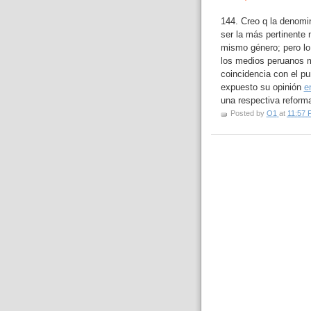
144. Creo q la denomi
ser la más pertinente 
mismo género; pero lo 
los medios peruanos m
coincidencia con el pu
expuesto su opinión
e
una respectiva reforma
Posted by
O1
at
11:57 