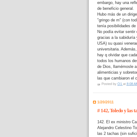
embargo, hay una refle
de beneficio general.
Hubo más de un dirige
"gringo de m" (con tod
tenía posibilidades de 
No podía evitar sentir
gracias a la sabiduría
USA) su quasi venerad
universitaria. Además, 
hay q olvidar que ca
todos los humanos de
de Dios, llamémosle a
alimenticias y sobreto
las que cambiaron el co
Posted by
O1
at
8:08 A
1/20/2011
# 142, Toledo y las 
142. El ex ministro C
Alejandro Celestino T
las 2 tachas (sin sufic