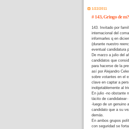
1/22/2011
# 143, Gringo de m?
143. Invitado por fami
internacional del coma
informarles q en dici
(durante nuestro reen
eventual candidatura p
De marzo a julio del 
candidatos que consid
para hacerse de la pr
así por Alejandro Cele
sobre votantes en el e
clave en captar a per
inobjetablemente al tr
En julio -no obstante 
tácito de candidatear
-luego de un genuino 
candidato que a su ve
demás.
En ambos grupos polít
con seguridad se forta