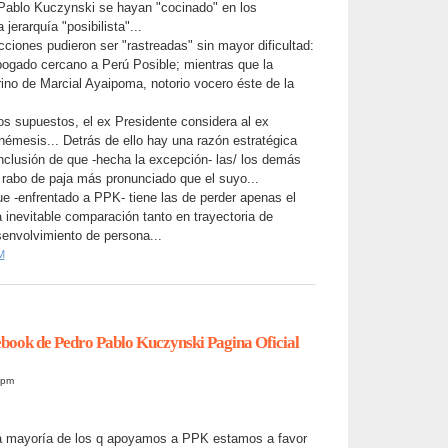
Pablo Kuczynski se hayan "cocinado" en los
 jerarquía "posibilista"...
iones pudieron ser "rastreadas" sin mayor dificultad:
bogado cercano a Perú Posible; mientras que la
ino de Marcial Ayaipoma, notorio vocero éste de la
os supuestos, el ex Presidente considera al ex
émesis... Detrás de ello hay una razón estratégica
nclusión de que -hecha la excepción- las/ los demás
 rabo de paja más pronunciado que el suyo...
 -enfrentado a PPK- tiene las de perder apenas el
 inevitable comparación tanto en trayectoria de
envolvimiento de persona...
M
book de Pedro Pablo Kuczynski Pagina Oficial
0pm
la mayoría de los q apoyamos a PPK estamos a favor