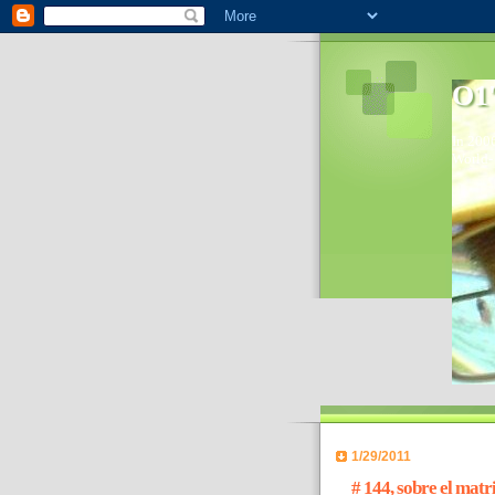
O1'
In 2006
World- 
1/29/2011
# 144, sobre el mat