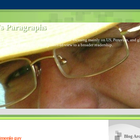
s Paragraphs
 I started to distribute comments via email focusing mainly on US, Peruvian, and glo
I decided to bring out those points-of-view to a broader readership.
Blog Arc
rimonio gay