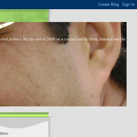
bal politics. By the end of 2008 -at a crucial time for Peru, America and the
hive