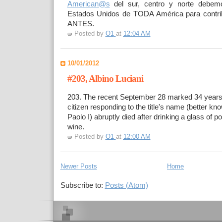
American@s
del sur, centro y norte debemo
Estados Unidos de TODA América para contri
ANTES.
Posted by
O1
at
12:04 AM
10/01/2012
#203, Albino Luciani
203. The recent September 28 marked 34 years s
citizen responding to the title's name (better k
Paolo I) abruptly died after drinking a glass of p
wine.
Posted by
O1
at
12:00 AM
Newer Posts
Home
Subscribe to:
Posts (Atom)