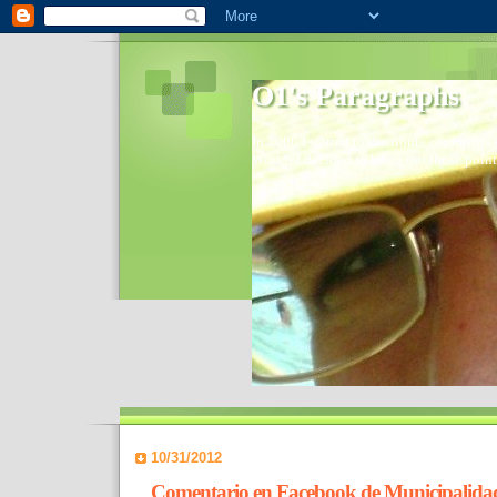
O1's Paragraphs
In 2006 I started to distribute comments 
World- I decided to bring out those point
10/31/2012
Comentario en Facebook de Municipalidad