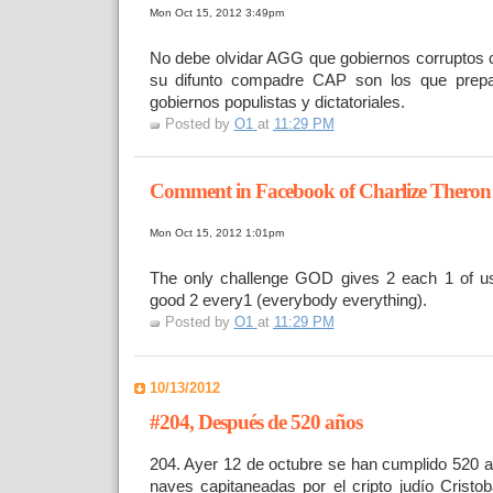
Mon Oct 15, 2012 3:49pm
No debe olvidar AGG que gobiernos corruptos 
su difunto
compadre CAP son los que prepar
gobiernos populistas y
dictatoriales.
Posted by
O1
at
11:29 PM
Comment in Facebook of Charlize Theron
Mon Oct 15, 2012 1:01pm
The only challenge GOD gives 2 each 1 of u
good 2 every1
(everybody everything).
Posted by
O1
at
11:29 PM
10/13/2012
#204, Después de 520 años
204. Ayer 12 de octubre se han cumplido 520 
naves capitaneadas por el cripto judío Cristob