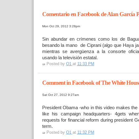
Comentario en Facebook de Alan García P
Mon Oct 29, 2012 3:28pm
Sin abundar en crímenes como los de Bagua
besando la mano
de Ciprani (algo que Haya 
mientras se avergüenza a la
consorte ofici
usando la televisión estatal.
Posted by
O1
at
11:33 PM
Comment in Facebook of The White Hous
Sat Oct 27, 2012 9:27am
President Obama -who in this video makes the
like his
campaign headquarters- 4gets when
requests for financial
reform during president 
term.
Posted by
O1
at
11:32 PM