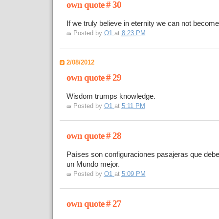
own quote # 30
If we truly believe in eternity we can not becom
Posted by
O1
at
8:23 PM
2/08/2012
own quote # 29
Wisdom trumps knowledge.
Posted by
O1
at
5:11 PM
own quote # 28
Países son configuraciones pasajeras que deben 
un Mundo mejor.
Posted by
O1
at
5:09 PM
own quote # 27