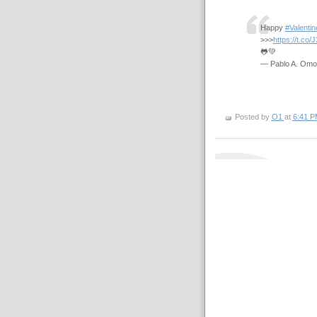
Happy
#Valenti
>>>
https://t.co
🐸💚
— Pablo A. Om
Posted by
O1
at
6:41 P