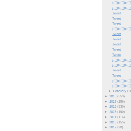
(((((((((((((((
(((((((((((((((
Tweet
Tweet
Tweet
(((((((((((((((
Tweet
Tweet
Tweet
Tweet
Tweet
(((((((((((((((
(((((((((((((((
Tweet
Tweet
(((((((((((((((
(((((((((((((((
►
February
(2
►
2018
(553)
►
2017
(256)
►
2016
(530)
►
2015
(190)
►
2014
(116)
►
2013
(155)
►
2012
(90)