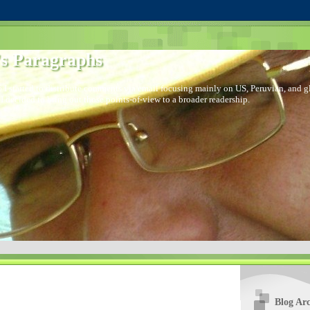
s Paragraphs
 I started to distribute comments via email focusing mainly on US, Peruvian, and glo
I decided to bring out those points-of-view to a broader readership.
Blog Arc