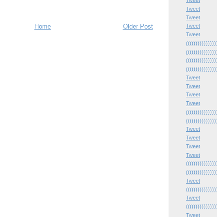
Tweet
Tweet
Tweet
Home
Older Post
Tweet
Tweet
(((((((((((((((
(((((((((((((((
(((((((((((((((
(((((((((((((((
Tweet
Tweet
Tweet
Tweet
(((((((((((((((
(((((((((((((((
Tweet
Tweet
Tweet
Tweet
(((((((((((((((
(((((((((((((((
Tweet
(((((((((((((((
Tweet
(((((((((((((((
Tweet