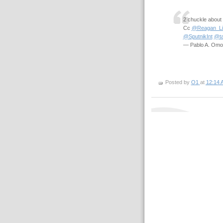
2 chuckle about
Cc
@Reagan_Li
@SputnikInt
@ta
— Pablo A. Om
Posted by
O1
at
12:14 