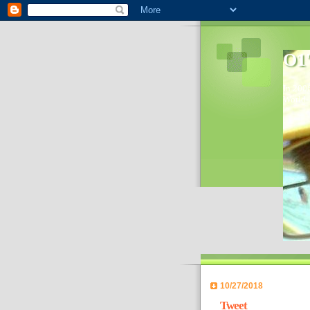
O1'
In 2006
World- 
10/27/2018
Tweet