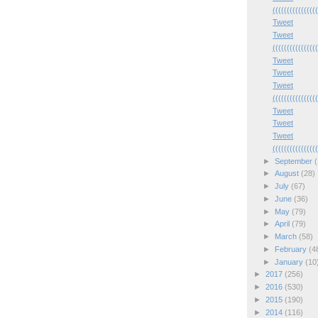
(((((((((((((((
Tweet
Tweet
(((((((((((((((
Tweet
Tweet
Tweet
(((((((((((((((
Tweet
Tweet
Tweet
(((((((((((((((
►
September
(
►
August
(28)
►
July
(67)
►
June
(36)
►
May
(79)
►
April
(79)
►
March
(58)
►
February
(4
►
January
(10
►
2017
(256)
►
2016
(530)
►
2015
(190)
►
2014
(116)