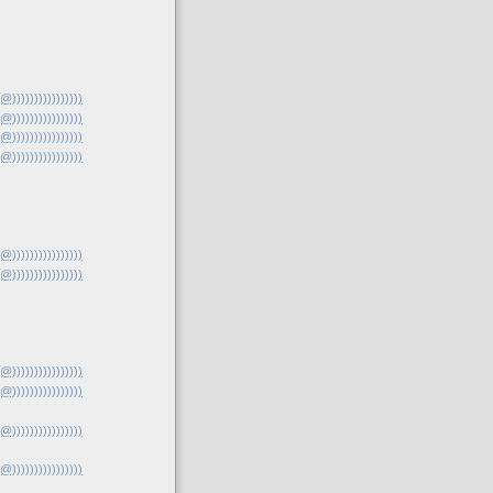
(@))))))))))))))))
(@))))))))))))))))
(@))))))))))))))))
(@))))))))))))))))
(@))))))))))))))))
(@))))))))))))))))
(@))))))))))))))))
(@))))))))))))))))
(@))))))))))))))))
(@))))))))))))))))