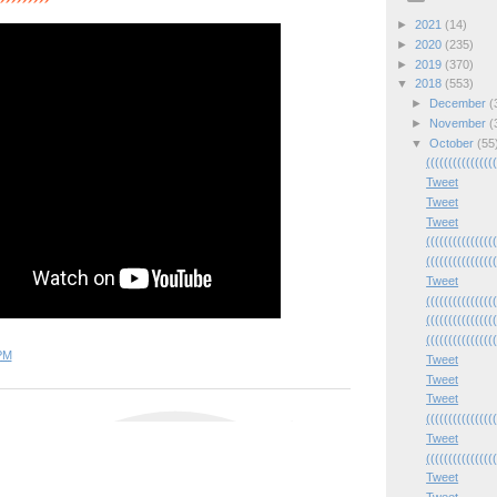
►
2021
(14)
►
2020
(235)
►
2019
(370)
▼
2018
(553)
►
December
(
►
November
(
▼
October
(55
(((((((((((((((
Tweet
Tweet
Tweet
(((((((((((((((
(((((((((((((((
Tweet
(((((((((((((((
(((((((((((((((
(((((((((((((((
PM
Tweet
Tweet
Tweet
(((((((((((((((
Tweet
(((((((((((((((
Tweet