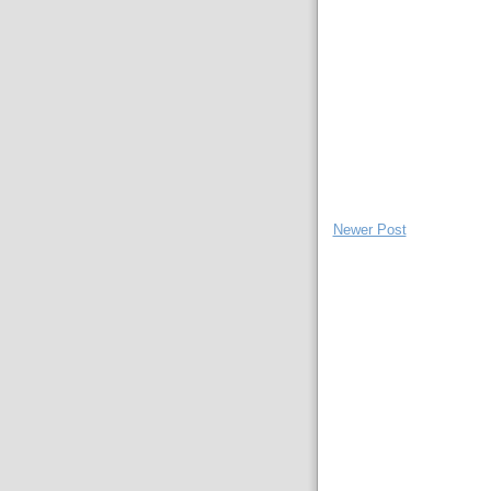
Newer Post