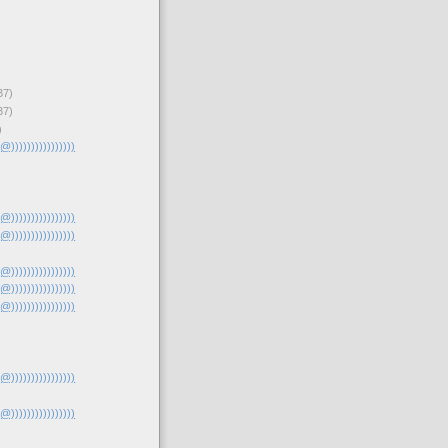
37)
37)
)
(@))))))))))))))))
(@))))))))))))))))
(@))))))))))))))))
(@))))))))))))))))
(@))))))))))))))))
(@))))))))))))))))
(@))))))))))))))))
(@))))))))))))))))