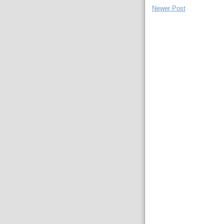
Newer Post