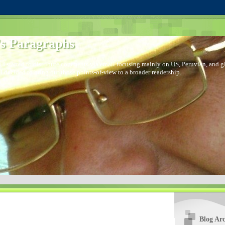
s Paragraphs
 I started to distribute comments via email focusing mainly on US, Peruvian, and glo
I decided to bring out those points-of-view to a broader readership.
Blog Arc