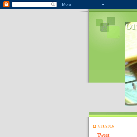
O1'
In 2006
World- 
7/31/2016
Tweet