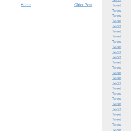
Tweet
Home
Older Post
Tweet
Tweet
Tweet
Tweet
Tweet
Tweet
Tweet
Tweet
Tweet
Tweet
Tweet
Tweet
Tweet
Tweet
Tweet
Tweet
Tweet
Tweet
Tweet
Tweet
Tweet
Tweet
Tweet
Tweet
Tweet