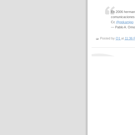
En 2006 herma
comunicaciones,
Cc
@ppkamigo
— Pablo A. Om
Posted by
O1
at
11:36 