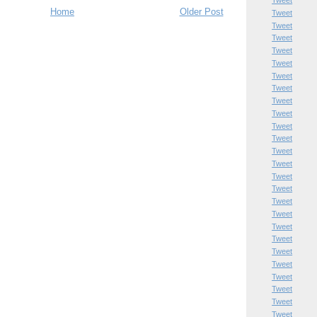
Tweet
Home
Older Post
Tweet
Tweet
Tweet
Tweet
Tweet
Tweet
Tweet
Tweet
Tweet
Tweet
Tweet
Tweet
Tweet
Tweet
Tweet
Tweet
Tweet
Tweet
Tweet
Tweet
Tweet
Tweet
Tweet
Tweet
Tweet