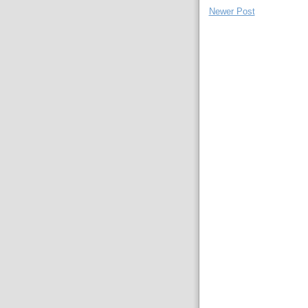
Newer Post