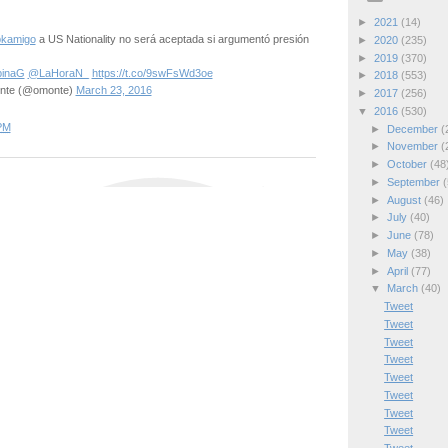
►
2021
(14)
kamigo
a US Nationality no será aceptada si argumentó presión
►
2020
(235)
►
2019
(370)
inaG
@LaHoraN_
https://t.co/9swFsWd3oe
►
2018
(553)
onte (@omonte)
March 23, 2016
►
2017
(256)
▼
2016
(530)
PM
►
December
(
►
November
(
►
October
(48
►
September
(
►
August
(46)
►
July
(40)
►
June
(78)
►
May
(38)
►
April
(77)
▼
March
(40)
Tweet
Tweet
Tweet
Tweet
Tweet
Tweet
Tweet
Tweet