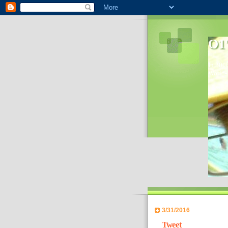
O1'
In 2006
World- 
3/31/2016
Tweet