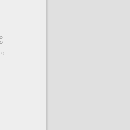
26)
20)
)
55)