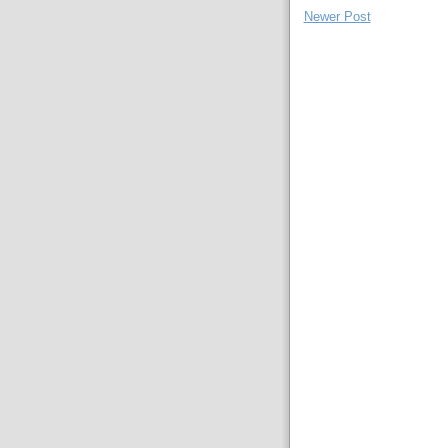
Newer Post