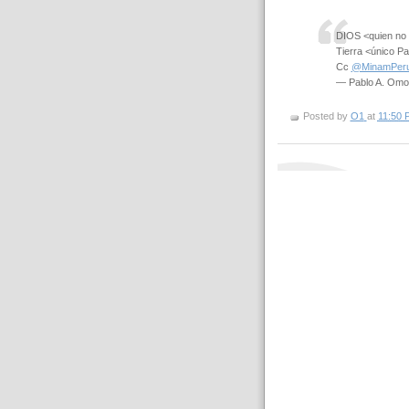
DIOS <quien no 
Tierra <único Pa
Cc
@MinamPer
— Pablo A. Om
Posted by
O1
at
11:50 