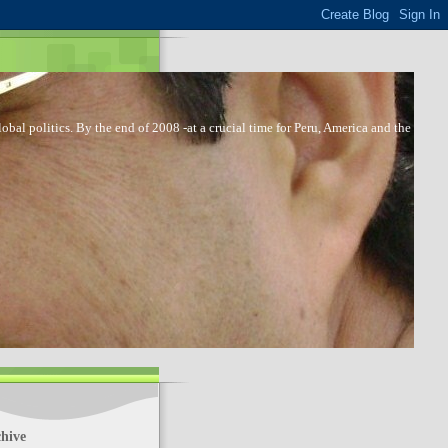
bal politics. By the end of 2008 -at a crucial time for Peru, America and the
hive