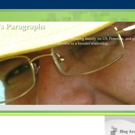
s Paragraphs
 I started to distribute comments via email focusing mainly on US, Peruvian, and glo
I decided to bring out those points-of-view to a broader readership.
Blog Arc