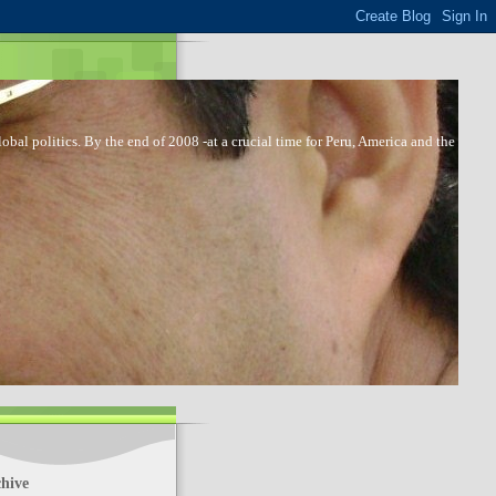
bal politics. By the end of 2008 -at a crucial time for Peru, America and the
hive