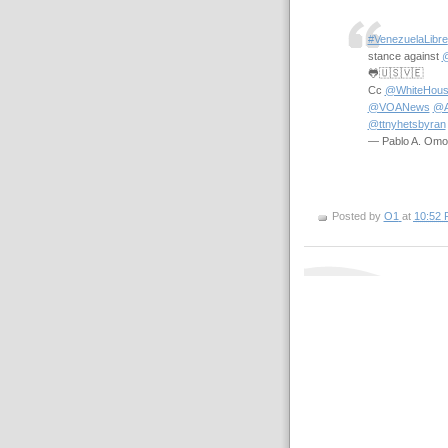
#VenezuelaLibre
stance against
@
🐸🇺🇸🇻🇪
Cc
@WhiteHou
@VOANews
@
@ttnyhetsbyran
— Pablo A. Om
Posted by
O1
at
10:52 