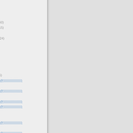
60)
15)
24)
6)
(@))))))))))))))))
(@))))))))))))))))
(@))))))))))))))))
(@))))))))))))))))
(@))))))))))))))))