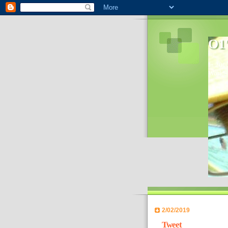
O1'
In 2006
World- 
2/02/2019
Tweet