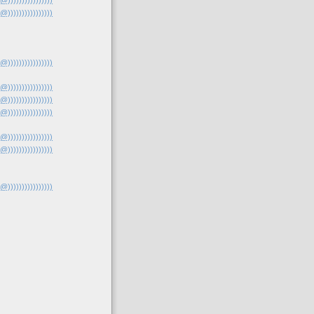
(@))))))))))))))))
(@))))))))))))))))
(@))))))))))))))))
(@))))))))))))))))
(@))))))))))))))))
(@))))))))))))))))
(@))))))))))))))))
(@))))))))))))))))
(@))))))))))))))))