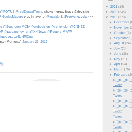
►
2021
(14)
@POTUS
@realDonaldTrump
shows herew/ brave & decisive
►
2020
(235)
NicolasMaduro
ergo in favor of
@jguaido
&
#FreeVenezuela
>>>
▼
2019
(370)
►
December
(
se
@Southcom
@CIA
@globovision
@venevision
@CNNEE
►
November
(
AP
@tassagency_en
@XHNews
@Reuters
@AFP
►
October
(3)
https://t.co/r6lyNRlDnq
►
September
(
onte (@omonte)
January 23, 2019
►
August
(24)
►
July
(28)
►
June
(36)
►
May
(21)
PM
►
April
(54)
►
March
(79)
▼
February
(2
(((((((((((((((
Tweet
(((((((((((((((
Tweet
(((((((((((((((
(((((((((((((((
Tweet
Tweet
(((((((((((((((
Tweet