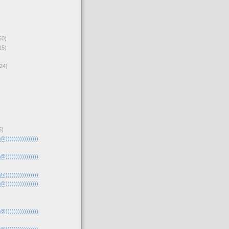
60)
15)
24)
6)
(@))))))))))))))))
(@))))))))))))))))
(@))))))))))))))))
(@))))))))))))))))
(@))))))))))))))))