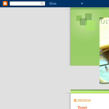
O1'
In 2006
World- 
2/02/2019
Tweet