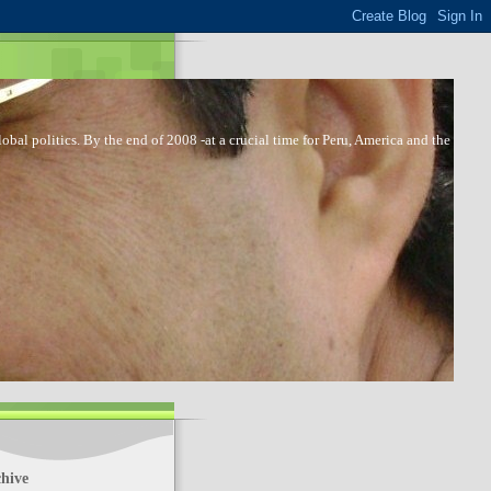
bal politics. By the end of 2008 -at a crucial time for Peru, America and the
hive