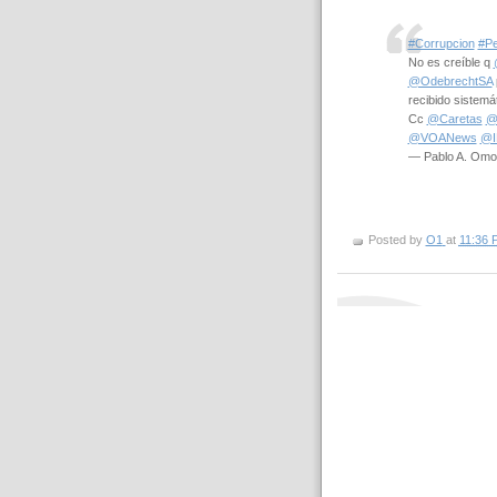
#Corrupcion
#Pe
No es creíble q
@OdebrechtSA
recibido sistemá
Cc
@Caretas
@
@VOANews
@I
— Pablo A. Om
Posted by
O1
at
11:36 