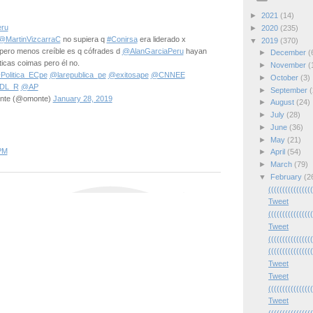
►
2021
(14)
ru
►
2020
(235)
@MartinVizcarraC
no supiera q
#Conirsa
era liderado x
▼
2019
(370)
pero menos creíble es q cófrades d
@AlanGarciaPeru
hayan
►
December
(
ticas coimas pero él no.
►
November
(
Politica_ECpe
@larepublica_pe
@exitosape
@CNNEE
►
October
(3)
DL_R
@AP
►
September
(
onte (@omonte)
January 28, 2019
►
August
(24)
►
July
(28)
►
June
(36)
►
May
(21)
PM
►
April
(54)
►
March
(79)
▼
February
(2
(((((((((((((((
Tweet
(((((((((((((((
Tweet
(((((((((((((((
(((((((((((((((
Tweet
Tweet
(((((((((((((((
Tweet