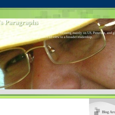
s Paragraphs
 I started to distribute comments via email focusing mainly on US, Peruvian, and glo
I decided to bring out those points-of-view to a broader readership.
Blog Arc