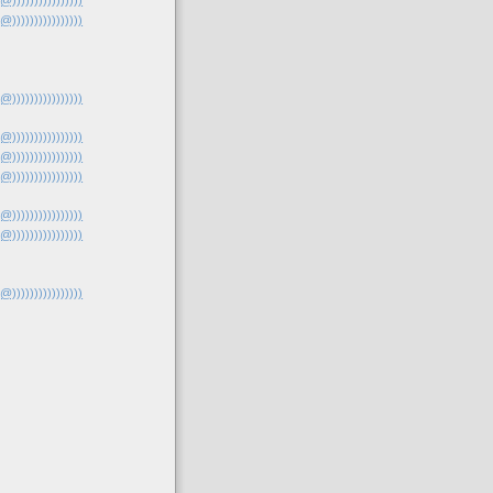
(@))))))))))))))))
(@))))))))))))))))
(@))))))))))))))))
(@))))))))))))))))
(@))))))))))))))))
(@))))))))))))))))
(@))))))))))))))))
(@))))))))))))))))
(@))))))))))))))))