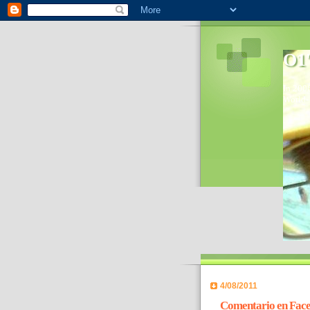
O1'
In 2006
World- 
4/08/2011
Comentario en Face