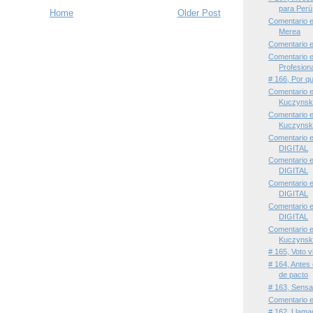
para Perú
Home
Older Post
Comentario e
Merea
Comentario e
Comentario 
Profesiona
# 166, Por q
Comentario 
Kuczynski
Comentario 
Kuczynski
Comentario 
DIGITAL
Comentario 
DIGITAL
Comentario 
DIGITAL
Comentario 
DIGITAL
Comentario 
Kuczynski
# 165, Voto v
# 164, Antes
de pacto
# 163, Sensa
Comentario e
# 162, Llama