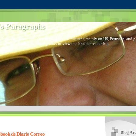
s Paragraphs
 I started to distribute comments via email focusing mainly on US, Peruvian, and glo
I decided to bring out those points-of-view to a broader readership.
Blog Arc
book de Diario Correo