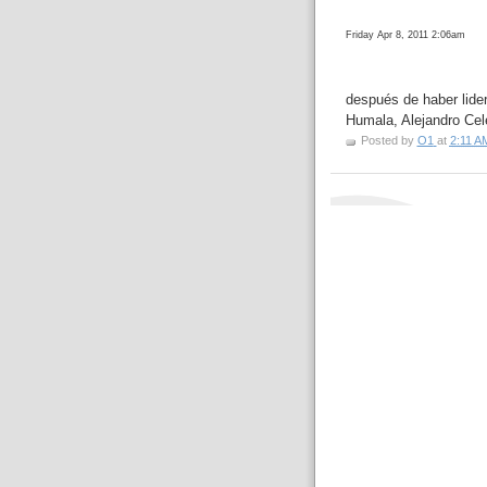
Friday Apr 8, 2011 2:06am
después de haber lid
Humala, Alejandro Cele
Posted by
O1
at
2:11 A