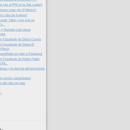
ué veo a PPK en la 2da vuelta?
emos votar por El Mejor!!!
or robo de Fujimori
randt, Tafur y por qué no
o...
o y Humala cual vasos
ntes
n Facebook de Diario Correo
n Facebook de Diario El
(Perú)
astañeda no imite a Paniagua!
en Facebook de Pedro Pablo
 Pá...
ingos y la derrota del terrorismo
ing según capacidades
is del rabo de paja
1)
Me