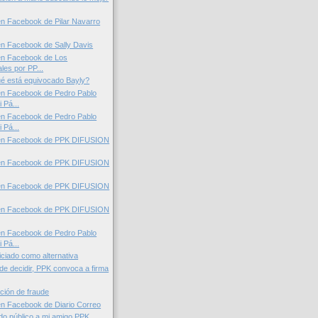
n Facebook de Pilar Navarro
n Facebook de Sally Davis
en Facebook de Los
les por PP...
ué está equivocado Bayly?
en Facebook de Pedro Pablo
 Pá...
en Facebook de Pedro Pablo
 Pá...
en Facebook de PPK DIFUSION
en Facebook de PPK DIFUSION
en Facebook de PPK DIFUSION
en Facebook de PPK DIFUSION
en Facebook de Pedro Pablo
 Pá...
iciado como alternativa
 de decidir, PPK convoca a firma
ción de fraude
n Facebook de Diario Correo
do público a mi amigo PPK