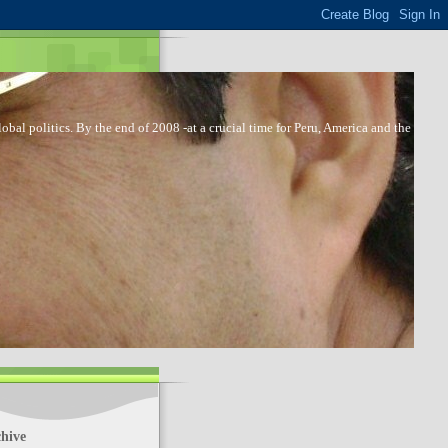
bal politics. By the end of 2008 -at a crucial time for Peru, America and the
hive