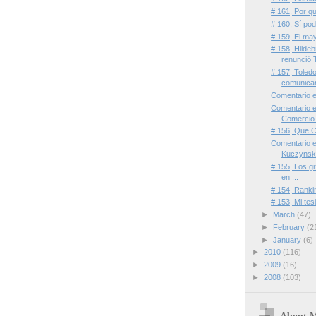
# 161, Por q
# 160, Sí pod
# 159, El may
# 158, Hildeb
renunció T
# 157, Toled
comunica
Comentario e
Comentario e
Comercio 
# 156, Que C
Comentario 
Kuczynski
# 155, Los gr
en ...
# 154, Rank
# 153, Mi tes
►
March
(47)
►
February
(2
►
January
(6)
►
2010
(116)
►
2009
(16)
►
2008
(103)
About 