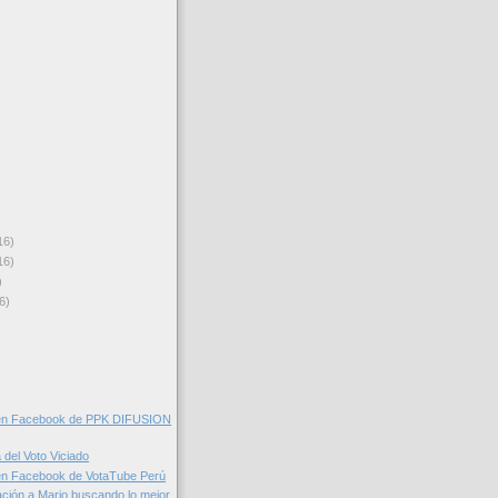
16)
16)
)
6)
en Facebook de PPK DIFUSION
 del Voto Viciado
en Facebook de VotaTube Perú
ación a Mario buscando lo mejor