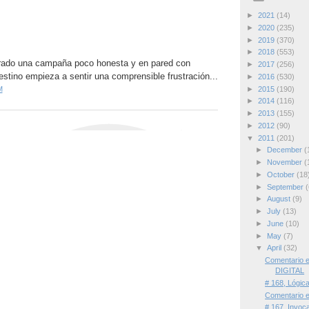
►
2021
(14)
►
2020
(235)
►
2019
(370)
►
2018
(553)
erado una campaña poco honesta y en pared con
►
2017
(256)
stino empieza a sentir una comprensible frustración...
►
2016
(530)
►
2015
(190)
M
►
2014
(116)
►
2013
(155)
►
2012
(90)
▼
2011
(201)
►
December
(
►
November
(
►
October
(18
►
September
(
►
August
(9)
►
July
(13)
►
June
(10)
►
May
(7)
▼
April
(32)
Comentario 
DIGITAL
# 168, Lógica
Comentario 
# 167, Invoc