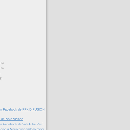
16)
16)
)
6)
en Facebook de PPK DIFUSION
 del Voto Viciado
en Facebook de VotaTube Perú
ación a Mario buscando lo mejor