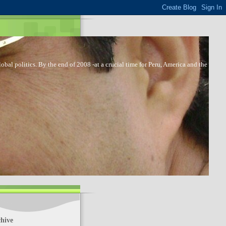
bal politics. By the end of 2008 -at a crucial time for Peru, America and the
hive