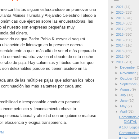
►
2021
(14)
co-mercantilistas siguen esforzandose en promover una
►
2020
(235)
Ollanta Moisés Humala y Alejandro Celestino Toledo a
►
2019
(370)
conómicas que ejercen sobre las encuestadoras, las
►
2018
(553)
o el nuestro son empresas pequeñas muy
►
2017
(256)
encia del dinero.
►
2016
(530)
nvencido de que Pedro Pablo Kuczynski seguirá
►
2015
(190)
ubicación de liderazgo en la presente carrera
►
2014
(116)
amentalmente a que -más allá de ser el más preparado
►
2013
(155)
 lo demostrará otra vez en el debate de esta noche-
►
2012
(90)
▼
2011
(201)
ne rabo de paja. Hay calumnias y líbelos con los que
►
December
(
s son deleznables porque no tienen asidero en la
►
November
(
►
October
(18
da una de las múltiples pajas que adornan los rabos
►
September
(
 continuación las más saltantes por cada uno:
►
August
(9)
►
July
(13)
►
June
(10)
edibilidad e irresponsable conducta personal.
►
May
(7)
 incompetencia y financiamiento chavista.
▼
April
(32)
experiencia laboral y afinidad con un gobierno mafioso.
Comentario 
DIGITAL
il elocuencia y exigua transparencia.
# 168, Lógica
PM
Comentario 
# 167, Invoc