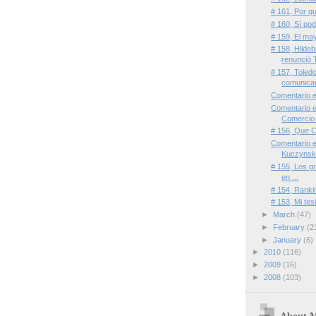
# 161, Por q
# 160, Sí pod
# 159, El may
# 158, Hildeb
renunció T
# 157, Toled
comunica
Comentario e
Comentario e
Comercio 
# 156, Que C
Comentario 
Kuczynski
# 155, Los gr
en ...
# 154, Rank
# 153, Mi tes
►
March
(47)
►
February
(2
►
January
(6)
►
2010
(116)
►
2009
(16)
►
2008
(103)
About 