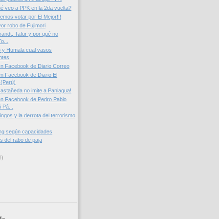
ué veo a PPK en la 2da vuelta?
emos votar por El Mejor!!!
or robo de Fujimori
randt, Tafur y por qué no
o...
o y Humala cual vasos
ntes
n Facebook de Diario Correo
n Facebook de Diario El
(Perú)
astañeda no imite a Paniagua!
en Facebook de Pedro Pablo
 Pá...
ingos y la derrota del terrorismo
ing según capacidades
is del rabo de paja
1)
Me