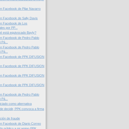
n Facebook de Pilar Navarro
n Facebook de Sally Davis
en Facebook de Los
les por PP...
ué está equivocado Bayly?
en Facebook de Pedro Pablo
 Pá...
en Facebook de Pedro Pablo
 Pá...
en Facebook de PPK DIFUSION
en Facebook de PPK DIFUSION
en Facebook de PPK DIFUSION
en Facebook de PPK DIFUSION
en Facebook de Pedro Pablo
 Pá...
iciado como alternativa
 de decidir, PPK convoca a firma
ción de fraude
n Facebook de Diario Correo
do público a mi amigo PPK