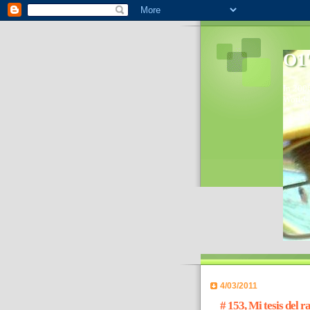
O1'
In 2006
World- 
4/03/2011
# 153, Mi tesis del r