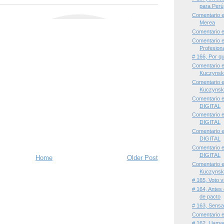
para Perú
Comentario e
Merea
Comentario e
Comentario 
Profesiona
# 166, Por q
Comentario 
Kuczynski
Comentario 
Kuczynski
Comentario 
DIGITAL
Comentario 
DIGITAL
Comentario 
DIGITAL
Comentario 
DIGITAL
Home
Older Post
Comentario 
Kuczynski
# 165, Voto v
# 164, Antes
de pacto
# 163, Sensa
Comentario e
# 162, Llama