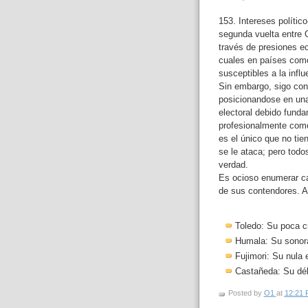
153. Intereses políti
segunda vuelta entre 
través de presiones e
cuales en países com
susceptibles a la influ
Sin embargo, sigo co
posicionandose en una 
electoral debido fund
profesionalmente como
es el único que no tie
se le ataca; pero todo
verdad.
Es ocioso enumerar ca
de sus contendores. A
Toledo: Su poca cr
Humala: Su sonora
Fujimori: Su nula 
Castañeda: Su déb
Posted by
O1
at
12:21 