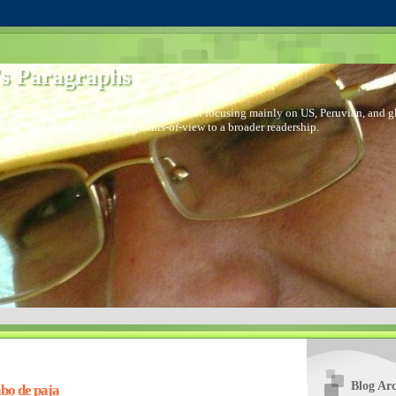
s Paragraphs
 I started to distribute comments via email focusing mainly on US, Peruvian, and glo
I decided to bring out those points-of-view to a broader readership.
Blog Arc
abo de paja