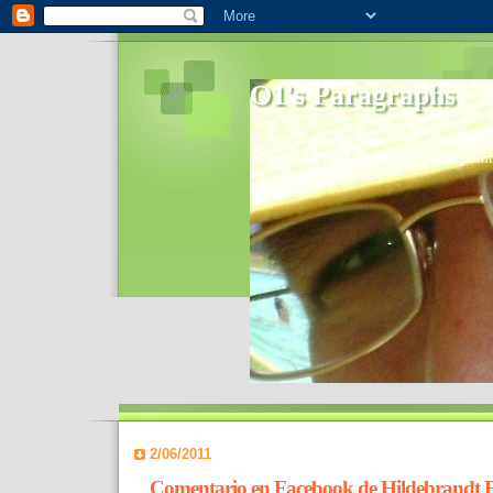
O1's Paragraphs
In 2006 I started to distribute comments 
World- I decided to bring out those point
2/06/2011
Comentario en Facebook de Hildebrandt 