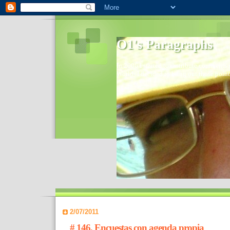
O1's Paragraphs
In 2006 I started to distribute comments 
World- I decided to bring out those point
2/07/2011
# 146, Encuestas con agenda propia