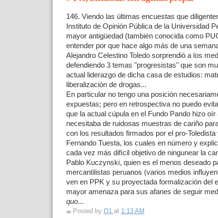
146. Viendo las últimas encuestas que diligente
Instituto de Opinión Pública de la Universidad 
mayor antigüedad (también conocida como P
entender por que hace algo más de una semana
Alejandro Celestino Toledo sorprendió a los med
defendiendo 3 temas "progresistas" que son mu
actual liderazgo de dicha casa de estudios: mat
liberalización de drogas...
En particular no tengo una posición necesariame
expuestas; pero en retrospectiva no puedo evita
que la actual cúpula en el Fundo Pando hizo oí
necesitaba de ruidosas muestras de cariño para 
con los resultados firmados por el pro-Toledista
Fernando Tuesta, los cuales en número y explic
cada vez más difícil objetivo de ningunear la c
Pablo Kuczynski, quien es el menos deseado pa
mercantilistas peruanos (varios medios influyent
ven en PPK y su proyectada formalización del e
mayor amenaza para sus afanes de seguir med
quo
...
Posted by
O1
at
1:13 AM