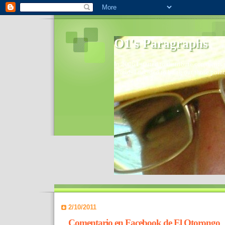
O1's Paragraphs
In 2006 I started to distribute comments 
World- I decided to bring out those point
2/10/2011
Comentario en Facebook de El Otorongo