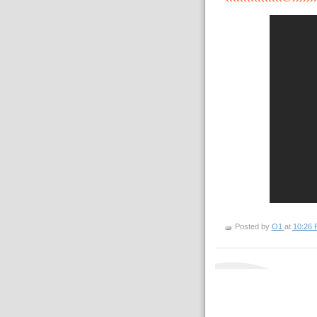
Posted by
O1
at
10:26 