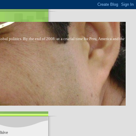
bal politics. By the end of 2008 -at a crucial time for Peru, America and the
hive