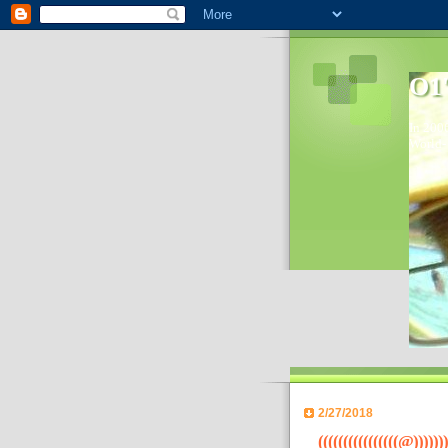
O1'
In 2006
World- 
2/27/2018
((((((((((((((((@)))))))