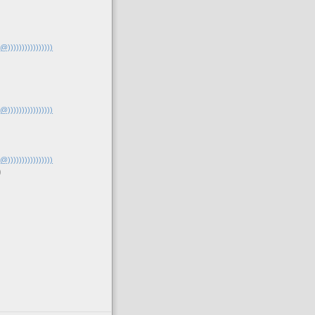
(@))))))))))))))))
(@))))))))))))))))
(@))))))))))))))))
)