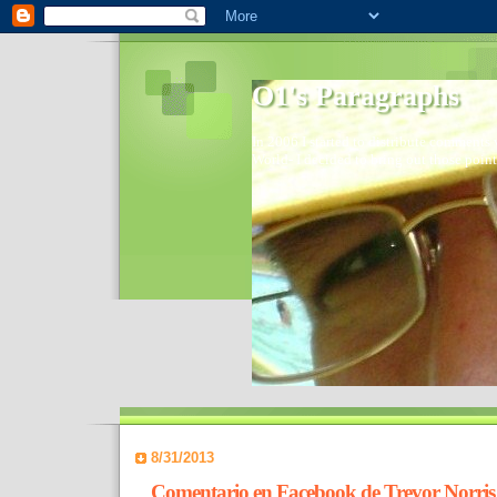
O1's Paragraphs
In 2006 I started to distribute comments 
World- I decided to bring out those point
8/31/2013
Comentario en Facebook de Trevor Norris