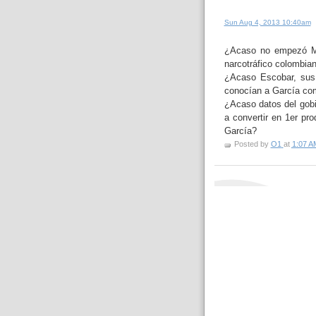
Sun Aug 4, 2013 10:40am
¿Acaso no empezó Mo
narcotráfico colombian
¿Acaso Escobar, sus
conocían a García com
¿Acaso datos del gobi
a convertir en 1er pr
García?
Posted by
O1
at
1:07 A