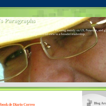
s Paragraphs
 I started to distribute comments via email focusing mainly on US, Peruvian, and glo
I decided to bring out those points-of-view to a broader readership.
Blog Arc
book de Diario Correo