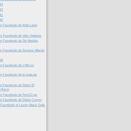
43
42
41
40
en Facebook de Rafo León
n Facebook de Voto Vigilante
en Facebook de Sin Medias
n Facebook de Susana Villarán
39
en Facebook de CNN en
n Facebook de la mula.pe
n Facebook de Diario El
(Perú)
en Facebook de Perú21.pe
n Facebook de Diario Correo
acebook of Lovely Black Dolls