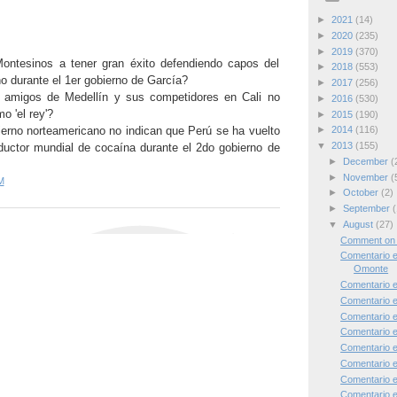
►
2021
(14)
►
2020
(235)
►
2019
(370)
ntesinos a tener gran éxito defendiendo capos del
►
2018
(553)
o durante el 1er gobierno de García?
►
2017
(256)
 amigos de Medellín y sus competidores en Cali no
►
2016
(530)
o 'el rey'?
►
2015
(190)
erno norteamericano no indican que Perú se ha vuelto
►
2014
(116)
▼
2013
(155)
oductor mundial de cocaína durante el 2do gobierno de
►
December
(
►
November
(
M
►
October
(2)
►
September
(
▼
August
(27)
Comment on 
Comentario 
Omonte
Comentario 
Comentario e
Comentario 
Comentario e
Comentario e
Comentario 
Comentario 
Comentario 