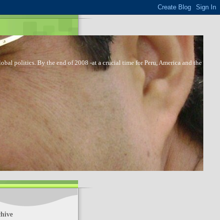
bal politics. By the end of 2008 -at a crucial time for Peru, America and the
hive