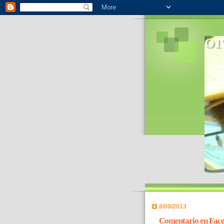
O1'
In 2006
World- 
8/09/2013
Comentario en Face