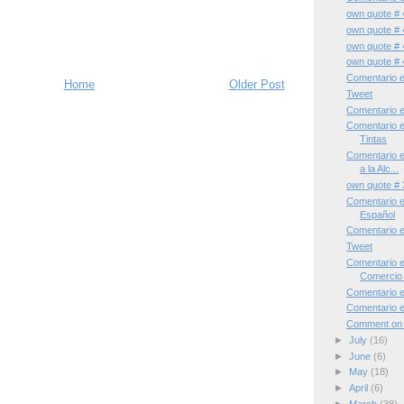
own quote # 
own quote # 
own quote # 
own quote # 
Comentario 
Home
Older Post
Tweet
Comentario e
Comentario 
Tintas
Comentario e
a la Alc...
own quote # 
Comentario 
Español
Comentario e
Tweet
Comentario e
Comercio 
Comentario 
Comentario e
Comment on F
►
July
(16)
►
June
(6)
►
May
(18)
►
April
(6)
►
March
(38)