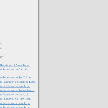
2)
5)
10)
Facebook of Dana Perino
en Facebook de Carmen
en Facebook de Perú21.pe
n Facebook de Milagros Leiva
en Facebook de lamula.oe
n Facebook de Trevor Norris
n Facebook de Diario16
en Facebook de Rafo León
en Facebook de lamula.pe
en Facebook de lamula.pe