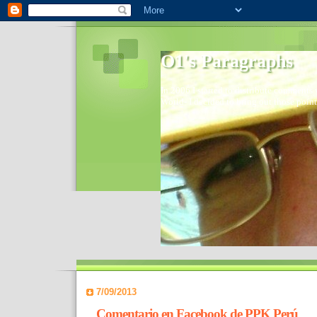
O1's Paragraphs
In 2006 I started to distribute comments 
World- I decided to bring out those point
7/09/2013
Comentario en Facebook de PPK Perú