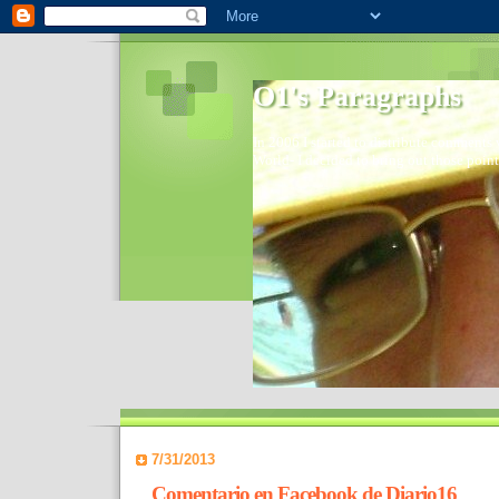
O1's Paragraphs
In 2006 I started to distribute comments 
World- I decided to bring out those point
7/31/2013
Comentario en Facebook de Diario16