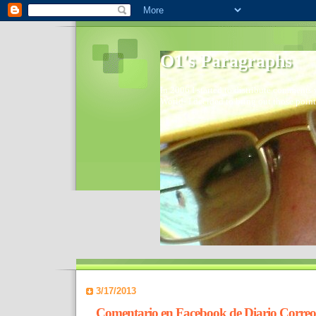
O1's Paragraphs
In 2006 I started to distribute comments 
World- I decided to bring out those point
3/17/2013
Comentario en Facebook de Diario Correo