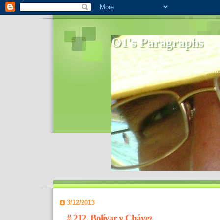
O1's Paragraphs
In 2006 I started to distribute comments 
World- I decided to bring out those point
3/12/2013
# 212, Bolívar y Chávez