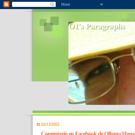
O1's Paragraphs
In 2006 I started to distribute comments 
World- I decided to bring out those point
11/13/2011
Comentario en Facebook de Ollanta Huma