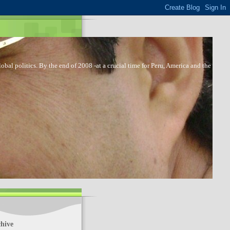
bal politics. By the end of 2008 -at a crucial time for Peru, America and the
hive