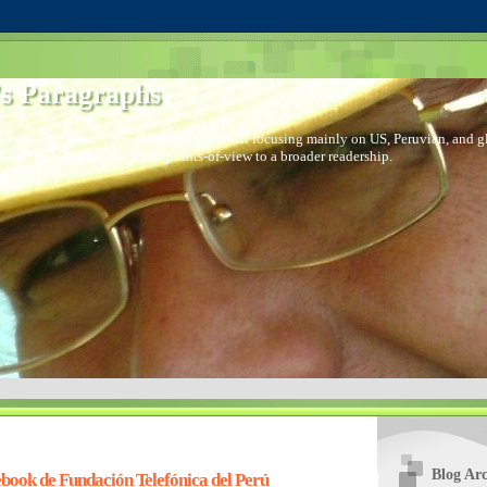
s Paragraphs
 I started to distribute comments via email focusing mainly on US, Peruvian, and glo
I decided to bring out those points-of-view to a broader readership.
Blog Arc
ook de Fundación Telefónica del Perú