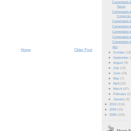
Comentario 
Tasso
Comentario e
Comercio 
Comentario e
Comentario 
Comentario 
Comentario e
Comentario 
463
Home
Older Post
►
October
(18
►
September
(
►
August
(9)
►
July
(13)
►
June
(10)
►
May
(7)
►
April
(32)
►
March
(47)
►
February
(2
►
January
(6)
►
2010
(116)
►
2009
(16)
►
2008
(103)
About 