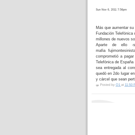
Sun Nov 6, 2011 7:56pm
Más que aumentar su in
Fundación Telefónica 
millones de nuevos so
Aparte de ello -
mafia fujimontesini
comprometió a pagar
Telefónica de España 
sea entregada al con
quedó en 2do lugar en
y cárcel que sean pert
Posted by
O1
at
11:50 