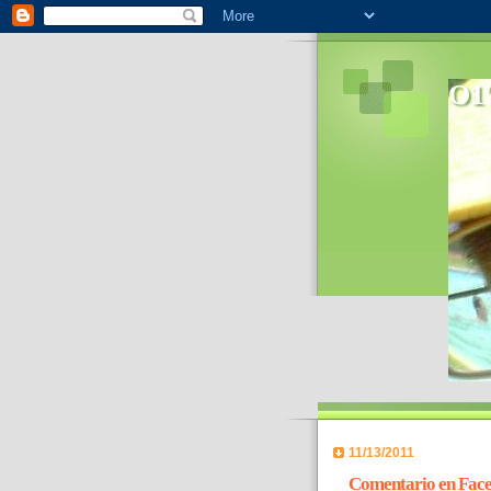
O1'
In 2006
World- 
11/13/2011
Comentario en Faceb