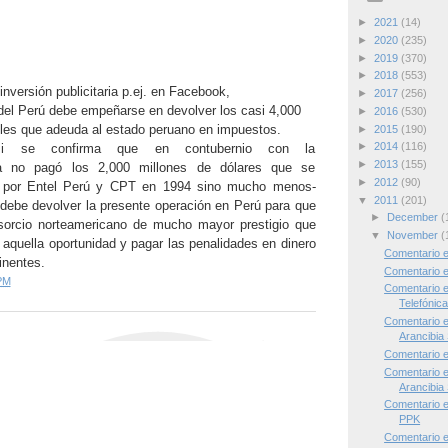
►
2021
(14)
►
2020
(235)
►
2019
(370)
►
2018
(553)
versión publicitaria p.ej. en Facebook,
►
2017
(256)
del Perú debe empeñarse en devolver l
os casi 4,000
►
2016
(530)
les que adeuda al estado peruano en impuestos.
►
2015
(190)
►
2014
(116)
si se confirma que en contubernio con la
►
2013
(155)
sta no pagó los 2,000 millones de dólares que se
►
2012
(90)
 por Entel Perú y CPT en 1994 sino mucho menos-
▼
2011
(201)
debe devolver la presente operación en Perú para que
►
December
(
sorcio norteamericano de mucho mayor prestigio que
▼
November
(
 aquella oportunidad y pagar las penalidades en dinero
Comentario e
inentes.
Comentario e
PM
Comentario 
Telefónica 
Comentario 
Arancibia
Comentario 
Comentario 
Arancibia
Comentario e
PPK
Comentario 