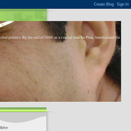
bal politics. By the end of 2008 -at a crucial time for Peru, America and the
hive