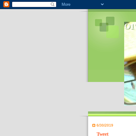
O1'
In 2006
World- 
6/30/2019
Tweet