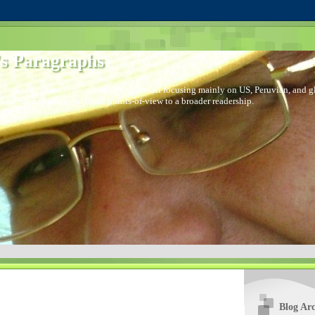
s Paragraphs
 I started to distribute comments via email focusing mainly on US, Peruvian, and glo
I decided to bring out those points-of-view to a broader readership.
Blog Arc