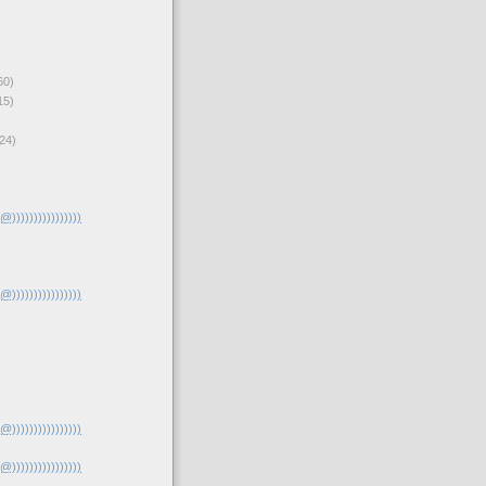
ter
#June
#Solstice
)), the equivalent of the 1 northern people celebrated on December 24-25
60)
15)
24)
(@))))))))))))))))
(@))))))))))))))))
(@))))))))))))))))
(@))))))))))))))))