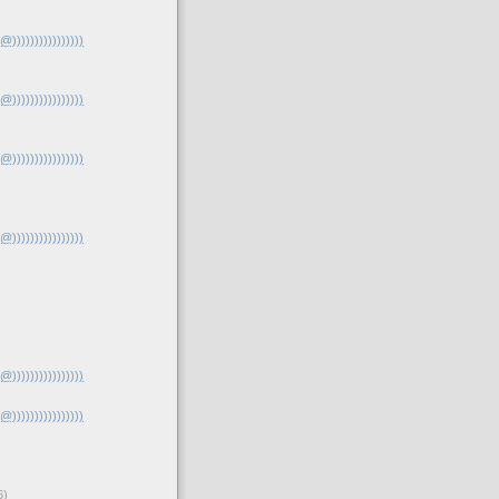
(@))))))))))))))))
(@))))))))))))))))
(@))))))))))))))))
(@))))))))))))))))
(@))))))))))))))))
(@))))))))))))))))
6)