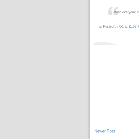
Wish everyone i
Posted by
O1
at
11:07 
Newer Post