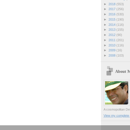
►
2018
(553)
►
2017
(256)
►
2016
(530)
►
2015
(190)
►
2014
(116)
►
2013
(155)
►
2012
(90)
►
2011
(201)
►
2010
(116)
►
2009
(16)
►
2008
(103)
About 
A cosmopolitan Dei
View my complete p