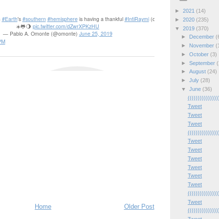
►
2021
(14)
n
#Earth
's
#southern
#hemisphere
is having a thankful
#IntiRaymi
(quechua 4
#Sun
#festival
(af
►
2020
(235)
☀️🐸🌖
pic.twitter.com/dZwrXPKzHU
▼
2019
(370)
— Pablo A. Omonte (@omonte)
June 25, 2019
►
December
(
PM
►
November
(
►
October
(3)
►
September
(
►
August
(24)
►
July
(28)
▼
June
(36)
(((((((((((((((
Tweet
Tweet
Tweet
(((((((((((((((
Tweet
Tweet
Tweet
Tweet
Tweet
Tweet
(((((((((((((((
Tweet
Home
Older Post
(((((((((((((((