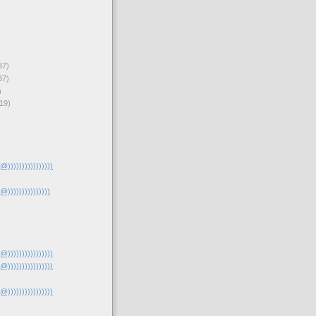
37)
37)
)
19)
(@))))))))))))))))
(@)))))))))))))))
(@))))))))))))))))
(@))))))))))))))))
(@))))))))))))))))