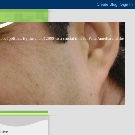
bal politics. By the end of 2008 -at a crucial time for Peru, America and the
hive