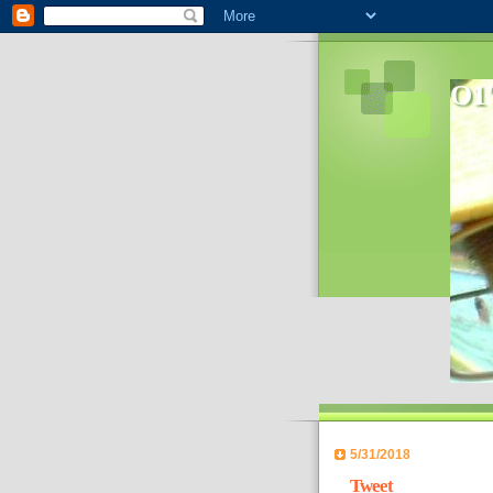
O1'
In 2006
World- 
5/31/2018
Tweet