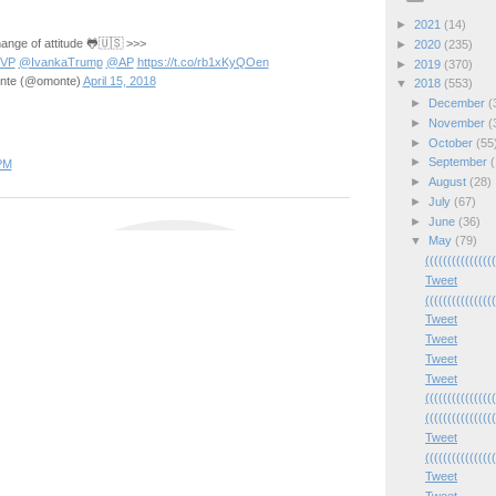
►
2021
(14)
nge of attitude 🐸🇺🇸 >>>
►
2020
(235)
VP
@IvankaTrump
@AP
https://t.co/rb1xKyQOen
►
2019
(370)
nte (@omonte)
April 15, 2018
▼
2018
(553)
►
December
(
►
November
(
►
October
(55
►
September
(
PM
►
August
(28)
►
July
(67)
►
June
(36)
▼
May
(79)
(((((((((((((((
Tweet
(((((((((((((((
Tweet
Tweet
Tweet
Tweet
(((((((((((((((
(((((((((((((((
Tweet
(((((((((((((((
Tweet