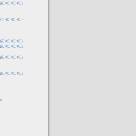
(@))))))))))))))))
(@))))))))))))))))
(@))))))))))))))))
(@))))))))))))))))
(@))))))))))))))))
(@))))))))))))))))
8)
)