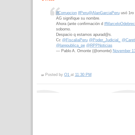
#Corrupcion
#Peru
@AlanGarciaPeru
usó 1ro 
AG signifique su nombre.
Ahora (ante confirmación d
#MarceloOdebrec
soborno.
Despacio q estamos apurad@s.
Cc
@FiscaliaPeru
@Poder_Judicial_
@Caret
@larepublica_pe
@RPPNoticias
— Pablo A. Omonte (@omonte)
November 13
Posted by
O1
at
11:30 PM