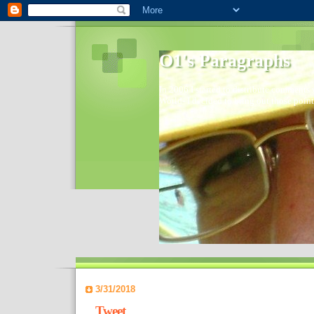
O1's Paragraphs
In 2006 I started to distribute comments 
World- I decided to bring out those point
3/31/2018
Tweet