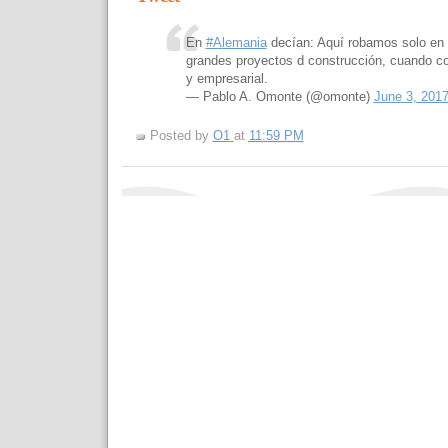
En
#Alemania
decían: Aquí robamos solo en 
grandes proyectos d construcción, cuando co
y empresarial.
— Pablo A. Omonte (@omonte)
June 3, 201
Posted by
O1
at
11:59 PM