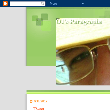
O1's Paragraphs
In 2006 I started to distribute comments 
World- I decided to bring out those point
7/31/2017
Tweet