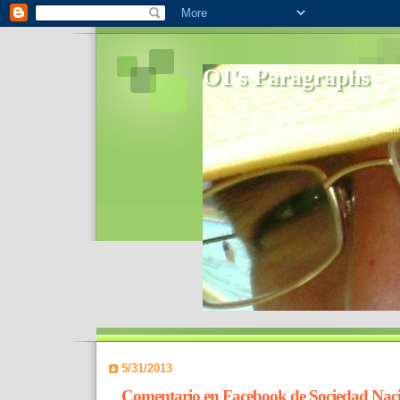
O1's Paragraphs
In 2006 I started to distribute comments 
World- I decided to bring out those point
5/31/2013
Comentario en Facebook de Sociedad Naci