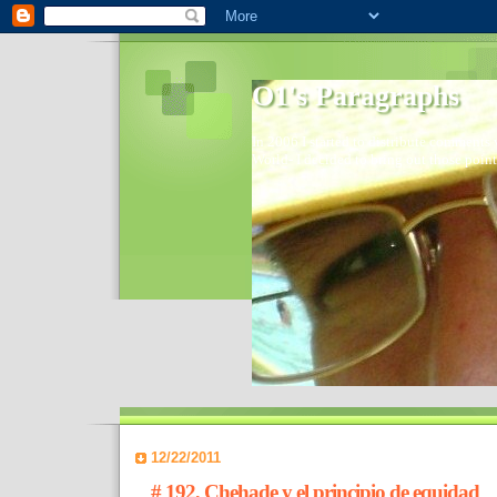
O1's Paragraphs
In 2006 I started to distribute comments 
World- I decided to bring out those point
12/22/2011
# 192, Chehade y el principio de equidad