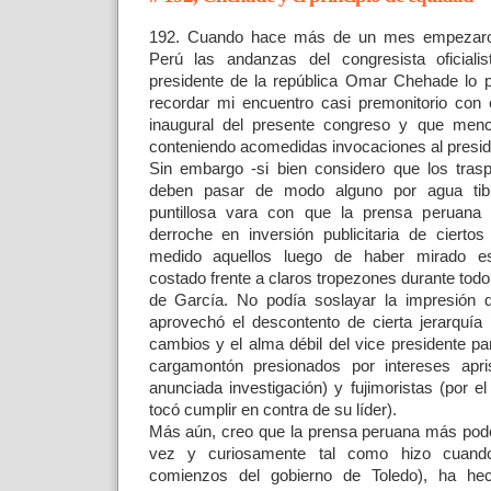
192. Cuando hace más de un mes empezaro
Perú las andanzas del congresista oficiali
presidente de la república Omar Chehade lo p
recordar mi encuentro casi premonitorio con 
inaugural del presente congreso y que me
conteniendo acomedidas invocaciones al presi
Sin embargo -si bien considero que los tra
deben pasar de modo alguno por agua tib
puntillosa vara con que la prensa peruana 
derroche en inversión publicitaria de cierto
medido aquellos luego de haber mirado e
costado frente a claros tropezones durante tod
de García. No podía soslayar la impresión 
aprovechó el descontento de cierta jerarquía 
cambios y el alma débil del vice presidente p
cargamontón presionados por intereses apri
anunciada investigación) y fujimoristas (por e
tocó cumplir en contra de su líder).
Más aún, creo que la prensa peruana más pode
vez y curiosamente tal como hizo cuando
comienzos del gobierno de Toledo), ha hec