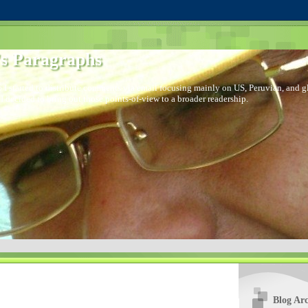
s Paragraphs
 I started to distribute comments via email focusing mainly on US, Peruvian, and glo
I decided to bring out those points-of-view to a broader readership.
Blog Arc