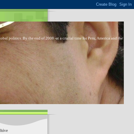
bal politics. By the end of 2008 -at a crucial time for Peru, America and the
hive