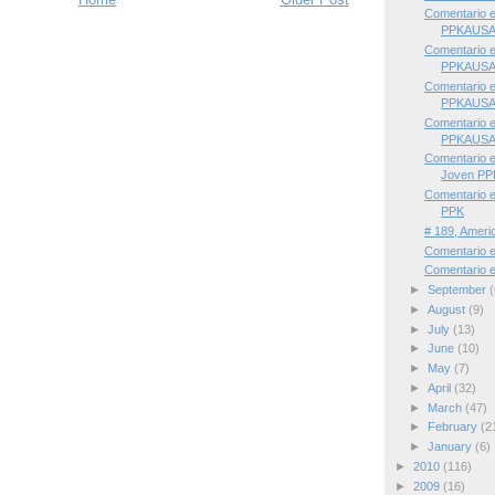
Comentario 
PPKAUS
Comentario 
PPKAUS
Comentario 
PPKAUS
Comentario 
PPKAUS
Comentario 
Joven PP
Comentario e
PPK
# 189, Ameri
Comentario e
Comentario 
►
September
(
►
August
(9)
►
July
(13)
►
June
(10)
►
May
(7)
►
April
(32)
►
March
(47)
►
February
(2
►
January
(6)
►
2010
(116)
►
2009
(16)