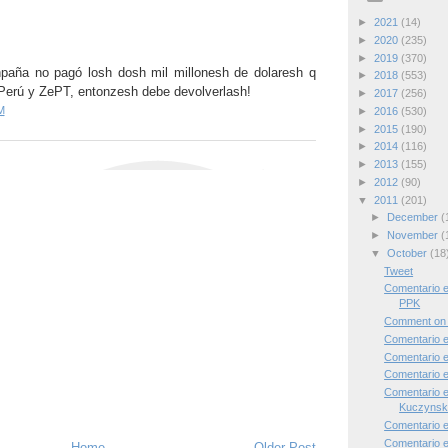
►
2021
(14)
►
2020
(235)
►
2019
(370)
hpaña no pagó losh dosh mil millonesh de dolaresh q
►
2018
(553)
 Perú y ZePT, entonzesh debe devolverlash!
►
2017
(256)
M
►
2016
(530)
►
2015
(190)
►
2014
(116)
►
2013
(155)
►
2012
(90)
▼
2011
(201)
►
December
(
►
November
(
▼
October
(18
Tweet
Comentario e
PPK
Comment on
Comentario 
Comentario 
Comentario 
Comentario 
Kuczynski
Comentario 
Comentario 
Home
Older Post