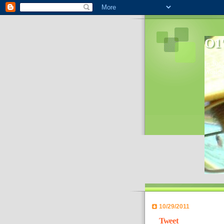
O1'
In 2006
World- 
10/29/2011
Tweet