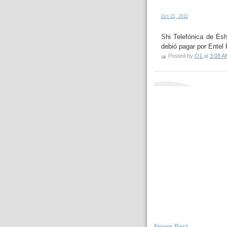
Oct 21, 2011
Shi Telefónica de Es
debió pagar por Entel
Posted by
O1
at
3:08 A
Newer Post