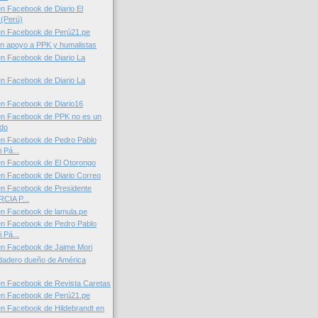
n Facebook de Diario El
(Perú)
en Facebook de Perú21.pe
 en apoyo a PPK y humalistas
n Facebook de Diario La
n Facebook de Diario La
n Facebook de Diario16
en Facebook de PPK no es un
ido
en Facebook de Pedro Pablo
 Pá...
en Facebook de El Otorongo
n Facebook de Diario Correo
en Facebook de Presidente
CIA P...
en Facebook de lamula.pe
en Facebook de Pedro Pablo
 Pá...
en Facebook de Jaime Mori
rdadero dueño de América
en Facebook de Revista Caretas
en Facebook de Perú21.pe
n Facebook de Hildebrandt en