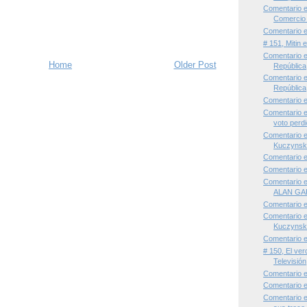
Comentario e
Comercio 
Comentario 
# 151, Mitin
Comentario e
Home
Older Post
República
Comentario e
República
Comentario e
Comentario 
voto perd
Comentario 
Kuczynski
Comentario 
Comentario e
Comentario 
ALAN GAR
Comentario 
Comentario 
Kuczynski
Comentario 
# 150, El ve
Televisión
Comentario 
Comentario 
Comentario e