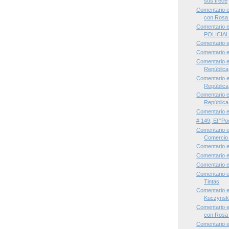
sus trece
Comentario 
con Rosa 
Comentario 
POLICIA
Comentario 
Comentario 
Comentario e
República
Comentario e
República
Comentario e
República
Comentario 
# 149, El "Po
Comentario e
Comercio 
Comentario 
Comentario 
Comentario 
Comentario 
Tintas
Comentario 
Kuczynski
Comentario 
con Rosa 
Comentario 