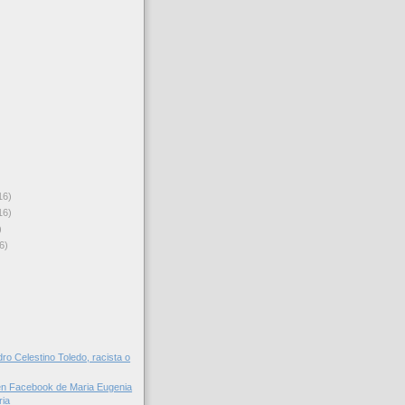
16)
16)
)
6)
dro Celestino Toledo, racista o
en Facebook de Maria Eugenia
ria