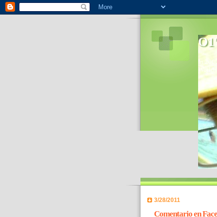
O1'
In 2006
World- 
3/28/2011
Comentario en Face