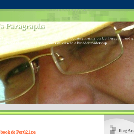
s Paragraphs
 I started to distribute comments via email focusing mainly on US, Peruvian, and glo
I decided to bring out those points-of-view to a broader readership.
Blog Arc
book de Perú21.pe