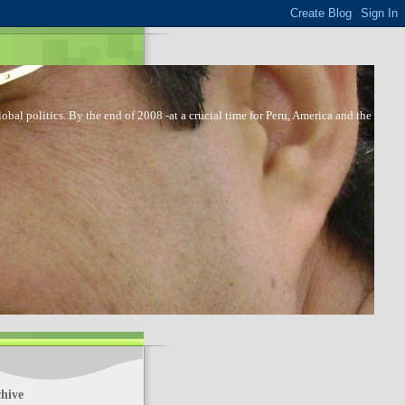
bal politics. By the end of 2008 -at a crucial time for Peru, America and the
hive