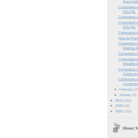
Kuczynski
Comentario 
DIGITAL
Comentario 
Comentario 
DIGITAL
Comentario 
Nota de Pren
Comentario 
Noticias 
Comentario e
Comentario e
República
Comentario e
Comercio 
Comentario e
Comercio 
►
February
(2
►
January
(6)
►
2010
(116)
►
2009
(16)
►
2008
(103)
About 