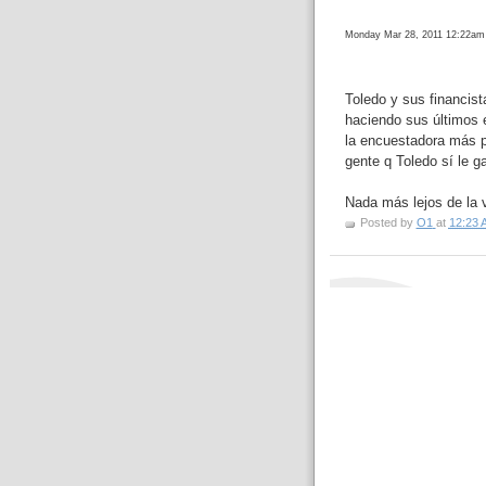
Monday Mar 28, 2011 12:22am
Toledo y sus financis
haciendo sus últimos e
la encuestadora más pr
gente q Toledo sí
le g
Nada más lejos de la v
Posted by
O1
at
12:23 