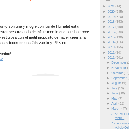
►
2021
(14)
►
2020
(235)
►
2019
(370)
►
2018
(553)
tas (q son uña y mugre con los de Humala) están
►
2017
(256)
stertores tratando de influir todo lo que puedan sobre
►
2016
(530)
estigiosa con el inútil propósito de hacer creer a la
►
2015
(190)
►
2014
(116)
ana a todos en una 2da vuelta y PPK no!
►
2013
(155)
►
2012
(90)
erdad!!!
▼
2011
(201)
AM
►
December
(
►
November
(
►
October
(18
►
September
(
►
August
(9)
►
July
(13)
►
June
(10)
►
May
(7)
►
April
(32)
▼
March
(47)
# 152, Alejan
tonto...
Comentario 
Vallejo Od